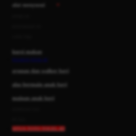
alat menyusui
pompa asi
penyimpanan asi
cooler bags
kursi makan
PASARAN TOGEL 4D
ayunan dan walker bayi
alas bermain anak bayi
mainan anak bayi
mothercare toys
elc toys
SITUS TOTO TOGEL 4D