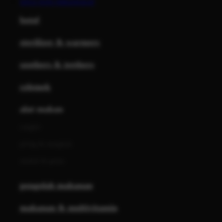
SITUS TOTO TERLENGKAP
botol
sterilizer & warmers
soothers & teethers
celemek
alat makan
cangkir
piring & mangkuk
sendok & garpu
pengolah makanan
makanan & multivitamin