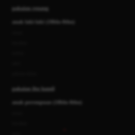
pakaian renang
anak laki-laki (18bln-8thn)
atasan
bawahan
setelan
jaket
pakaian dalam
pakaian ibu hamil
anak perempuan (18bln-8thn)
atasan
bawahan
gaun