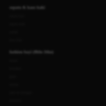
sepatu & kaus kaki
sepatu bayi
sepatu anak
sandal
kaus kaki
fashion bayi (0bln-3thn)
atasan
bawahan
gaun
setelan
jaket & kardigan
aksesoris